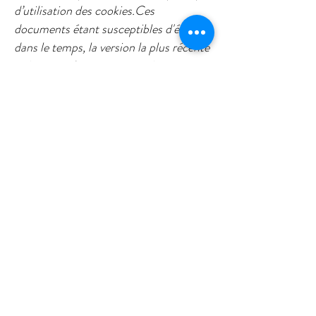
d’utilisation des cookies.Ces
documents étant susceptibles d'évoluer
dans le temps, la version la plus récente
prévaut sur les versions antérieures.
Ces documents contractuels sont
applicables à l’exclusion de tout autre
document émanant du Client non-
opposables à Hotel La Bosselle.Ces
documents expriment l’intégralité des
obligations des parties pour ce qui
concerne l’objet qu’elles recouvrent.
Aucune condition générale ou
spécifique communiquée par le Client
ne pourra s'intégrer aux présentes
CGV.En cas de contradiction entre la
confirmation de Réservation et les
CGV, les dispositions figurant sur la