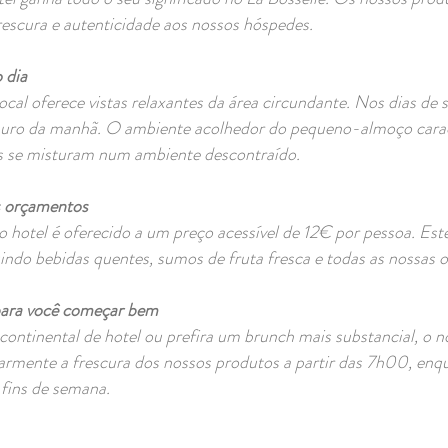
rescura e autenticidade aos nossos hóspedes.
 dia
cal oferece vistas relaxantes da área circundante. Nos dias de
 puro da manhã. O ambiente acolhedor do pequeno-almoço cara
ios se misturam num ambiente descontraído.
s orçamentos
otel é oferecido a um preço acessível de 12€ por pessoa. Es
luindo bebidas quentes, sumos de fruta fresca e todas as nossas 
para você começar bem
ntinental de hotel ou prefira um brunch mais substancial, o no
rmente a frescura dos nossos produtos a partir das 7h00, enq
 fins de semana.