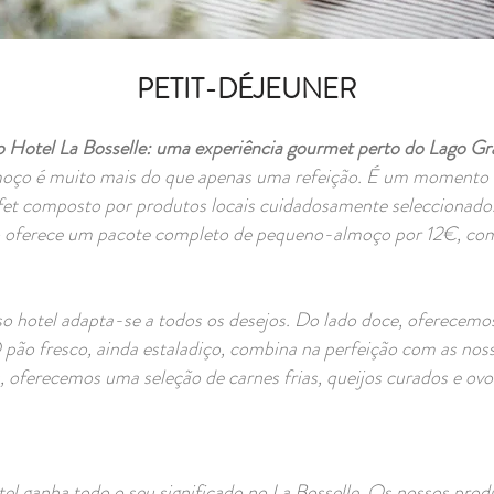
PETIT-DÉJEUNER
tel La Bosselle: uma experiência gourmet perto do Lago Gra
oço é muito mais do que apenas uma refeição. É um momento es
et composto por produtos locais cuidadosamente seleccionado
 oferece um pacote completo de pequeno-almoço por 12€, comb
hotel adapta-se a todos os desejos. Do lado doce, oferecemos
O pão fresco, ainda estaladiço, combina na perfeição com as nos
, oferecemos uma seleção de carnes frias, queijos curados e ov
l ganha todo o seu significado no La Bosselle. Os nossos produ