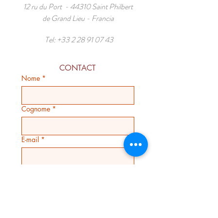
12 ru du Port - 44310 Saint Philbert
de Grand Lieu - Francia
Tel: +33 2 28 91 07 43
CONTACT
Nome
*
Cognome
*
E-mail
*
Portatile
*
Messaggio